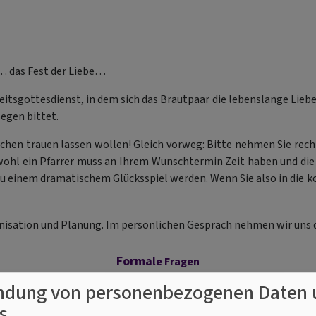
… das Fest der Liebe…
itsgottesdienst, in dem sich das Brautpaar die lebenslange Liebe
egen bittet.
Kirchen trauen lassen wollen! Gleich vorweg: Bitte nehmen Sie re
wohl ein Pfarrer muss an Ihrem Wunschtermin Zeit haben und die 
 einem dramatischem Glücksspiel werden. Wenn Sie also in die ko
nisation und Planung. Im persönlichen Gespräch nehmen wir uns daf
Forma
le Fra
gen
in. Ist der andere Partner katholisch, können wir auch eine ev
dung von personenbezogenen Daten 
elischer Beteiligung (Ökumenische Trauung). Seit 1971 ist das z
s