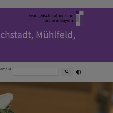
chstadt, Mühlfeld,
ommen!
Suche