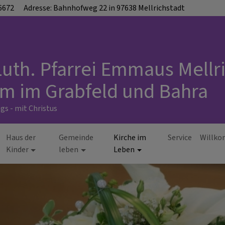
6672
Adresse: Bahnhofweg 22 in 97638 Mellrichstadt
uth. Pfarrei Emmaus Mellri
m im Grabfeld und Bahra
s - mit Christus
Haus der
Gemeinde
Kirche im
Service
Willk
Kinder
leben
Leben