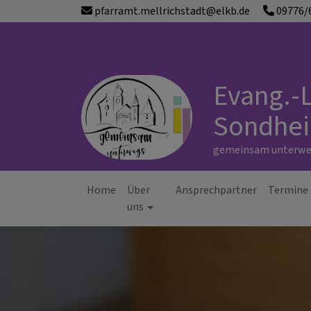
Direkt
pfarramt.mellrichstadt@elkb.de
09776/
zum
Inhalt
Evang.-L
Sondhei
gemeinsam unterweg
Home
Über
Ansprechpartner
Termine
Hauptnavigation
uns