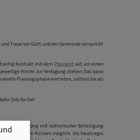
 und Treue vor Gott und der Gemeinde verspricht
chtzeitig Kontakt mit dem
Pfarramt
auf, um einen
jeweilige Kirche zur Verfügung stehen. Das kann
nkrete Planungsphase eintreten, sollten Sie als
ür Zeit für Sie!
angelische Trauung mit katholischer Beteiligung
und
wischen unseren Kirchen möglich. Als Faustregel